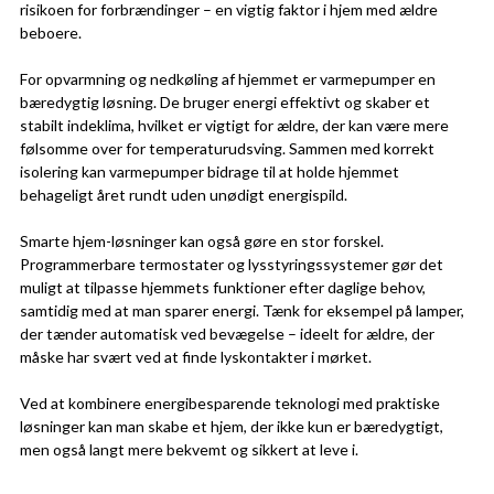
risikoen for forbrændinger – en vigtig faktor i hjem med ældre
beboere.
For opvarmning og nedkøling af hjemmet er varmepumper en
bæredygtig løsning. De bruger energi effektivt og skaber et
stabilt indeklima, hvilket er vigtigt for ældre, der kan være mere
følsomme over for temperaturudsving. Sammen med korrekt
isolering kan varmepumper bidrage til at holde hjemmet
behageligt året rundt uden unødigt energispild.
Smarte hjem-løsninger kan også gøre en stor forskel.
Programmerbare termostater og lysstyringssystemer gør det
muligt at tilpasse hjemmets funktioner efter daglige behov,
samtidig med at man sparer energi. Tænk for eksempel på lamper,
der tænder automatisk ved bevægelse – ideelt for ældre, der
måske har svært ved at finde lyskontakter i mørket.
Ved at kombinere energibesparende teknologi med praktiske
løsninger kan man skabe et hjem, der ikke kun er bæredygtigt,
men også langt mere bekvemt og sikkert at leve i.