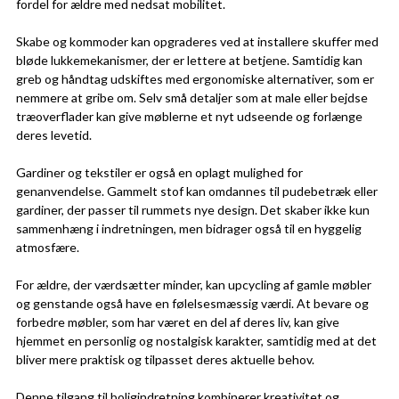
fordel for ældre med nedsat mobilitet.
Skabe og kommoder kan opgraderes ved at installere skuffer med
bløde lukkemekanismer, der er lettere at betjene. Samtidig kan
greb og håndtag udskiftes med ergonomiske alternativer, som er
nemmere at gribe om. Selv små detaljer som at male eller bejdse
træoverflader kan give møblerne et nyt udseende og forlænge
deres levetid.
Gardiner og tekstiler er også en oplagt mulighed for
genanvendelse. Gammelt stof kan omdannes til pudebetræk eller
gardiner, der passer til rummets nye design. Det skaber ikke kun
sammenhæng i indretningen, men bidrager også til en hyggelig
atmosfære.
For ældre, der værdsætter minder, kan upcycling af gamle møbler
og genstande også have en følelsesmæssig værdi. At bevare og
forbedre møbler, som har været en del af deres liv, kan give
hjemmet en personlig og nostalgisk karakter, samtidig med at det
bliver mere praktisk og tilpasset deres aktuelle behov.
Denne tilgang til boligindretning kombinerer kreativitet og