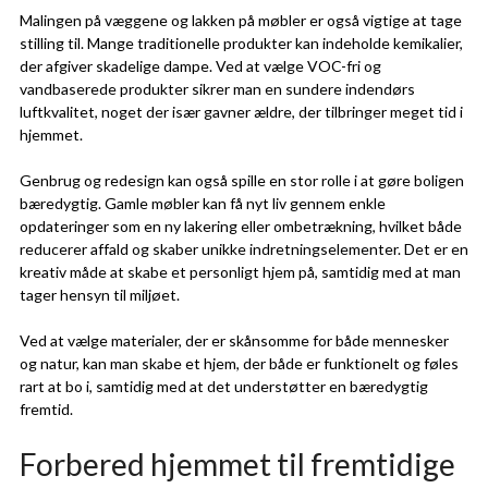
Malingen på væggene og lakken på møbler er også vigtige at tage
stilling til. Mange traditionelle produkter kan indeholde kemikalier,
der afgiver skadelige dampe. Ved at vælge VOC-fri og
vandbaserede produkter sikrer man en sundere indendørs
luftkvalitet, noget der især gavner ældre, der tilbringer meget tid i
hjemmet.
Genbrug og redesign kan også spille en stor rolle i at gøre boligen
bæredygtig. Gamle møbler kan få nyt liv gennem enkle
opdateringer som en ny lakering eller ombetrækning, hvilket både
reducerer affald og skaber unikke indretningselementer. Det er en
kreativ måde at skabe et personligt hjem på, samtidig med at man
tager hensyn til miljøet.
Ved at vælge materialer, der er skånsomme for både mennesker
og natur, kan man skabe et hjem, der både er funktionelt og føles
rart at bo i, samtidig med at det understøtter en bæredygtig
fremtid.
Forbered hjemmet til fremtidige