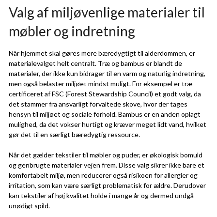
Valg af miljøvenlige materialer til
møbler og indretning
Når hjemmet skal gøres mere bæredygtigt til alderdommen, er
materialevalget helt centralt. Træ og bambus er blandt de
materialer, der ikke kun bidrager til en varm og naturlig indretning,
men også belaster miljøet mindst muligt. For eksempel er træ
certificeret af FSC (Forest Stewardship Council) et godt valg, da
det stammer fra ansvarligt forvaltede skove, hvor der tages
hensyn til miljøet og sociale forhold. Bambus er en anden oplagt
mulighed, da det vokser hurtigt og kræver meget lidt vand, hvilket
gør det til en særligt bæredygtig ressource.
Når det gælder tekstiler til møbler og puder, er økologisk bomuld
og genbrugte materialer vejen frem. Disse valg sikrer ikke bare et
komfortabelt miljø, men reducerer også risikoen for allergier og
irritation, som kan være særligt problematisk for ældre. Derudover
kan tekstiler af høj kvalitet holde i mange år og dermed undgå
unødigt spild.