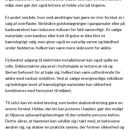
miljø, men gør det også lettere at holde styr på tingene.
Et andet område, hvor små ændringer kan gøre en stor forskel, er i
valg af overflader. Skridsikre gulvbelægninger i gangarealer eller på
badeværelset kan reducere risikoen for fald væsentligt. At vælge
materialer som bambus eller kork til gulve er ikke blot et
bæredygtigt valg, men giver også en naturlig varme og blødhed
under fødderne, hvilket kan være mere skånsomt for ældre.
Forbedret adgang til elektriske installationer kan også spille en
rolle. Stikkontakter placeret i hoftehøjde er lettere at nå og
fjerner behovet for at bøje sig, hvilket kan være udfordrende for
ældre med nedsat mobilitet. Ved at vælge energivenlige stikdåser
og ledninger lavet af bæredygtige materialer kan sikkerhed
kombineres med hensynet til miljøet.
Til sidst kan en enkel løsning som bedre skabsindretning gøre en
enorm forskel. Hylder, der let kan justeres i højden, gør det muligt
at tilpasse opbevaringsløsninger til den enkelte persons behov.
Dette sikrer, at hjemmet kan udvikle sig i takt med, at behovene
ændrer sig, og skaber en praktisk ramme, der forener sikkerhed og