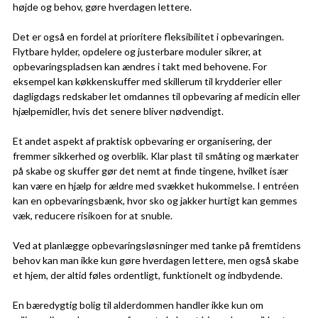
højde og behov, gøre hverdagen lettere.
Det er også en fordel at prioritere fleksibilitet i opbevaringen.
Flytbare hylder, opdelere og justerbare moduler sikrer, at
opbevaringspladsen kan ændres i takt med behovene. For
eksempel kan køkkenskuffer med skillerum til krydderier eller
dagligdags redskaber let omdannes til opbevaring af medicin eller
hjælpemidler, hvis det senere bliver nødvendigt.
Et andet aspekt af praktisk opbevaring er organisering, der
fremmer sikkerhed og overblik. Klar plast til småting og mærkater
på skabe og skuffer gør det nemt at finde tingene, hvilket især
kan være en hjælp for ældre med svækket hukommelse. I entréen
kan en opbevaringsbænk, hvor sko og jakker hurtigt kan gemmes
væk, reducere risikoen for at snuble.
Ved at planlægge opbevaringsløsninger med tanke på fremtidens
behov kan man ikke kun gøre hverdagen lettere, men også skabe
et hjem, der altid føles ordentligt, funktionelt og indbydende.
En bæredygtig bolig til alderdommen handler ikke kun om