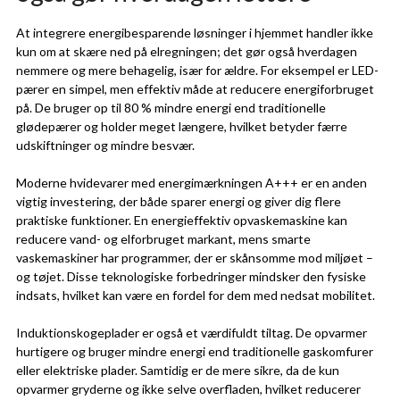
At integrere energibesparende løsninger i hjemmet handler ikke
kun om at skære ned på elregningen; det gør også hverdagen
nemmere og mere behagelig, især for ældre. For eksempel er LED-
pærer en simpel, men effektiv måde at reducere energiforbruget
på. De bruger op til 80 % mindre energi end traditionelle
glødepærer og holder meget længere, hvilket betyder færre
udskiftninger og mindre besvær.
Moderne hvidevarer med energimærkningen A+++ er en anden
vigtig investering, der både sparer energi og giver dig flere
praktiske funktioner. En energieffektiv opvaskemaskine kan
reducere vand- og elforbruget markant, mens smarte
vaskemaskiner har programmer, der er skånsomme mod miljøet –
og tøjet. Disse teknologiske forbedringer mindsker den fysiske
indsats, hvilket kan være en fordel for dem med nedsat mobilitet.
Induktionskogeplader er også et værdifuldt tiltag. De opvarmer
hurtigere og bruger mindre energi end traditionelle gaskomfurer
eller elektriske plader. Samtidig er de mere sikre, da de kun
opvarmer gryderne og ikke selve overfladen, hvilket reducerer