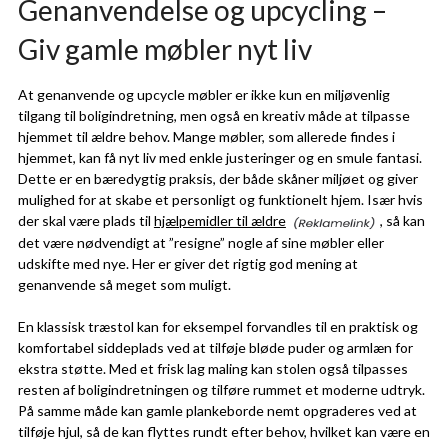
Genanvendelse og upcycling –
Giv gamle møbler nyt liv
At genanvende og upcycle møbler er ikke kun en miljøvenlig
tilgang til boligindretning, men også en kreativ måde at tilpasse
hjemmet til ældre behov. Mange møbler, som allerede findes i
hjemmet, kan få nyt liv med enkle justeringer og en smule fantasi.
Dette er en bæredygtig praksis, der både skåner miljøet og giver
mulighed for at skabe et personligt og funktionelt hjem. Især hvis
der skal være plads til
hjælpemidler til ældre
, så kan
det være nødvendigt at ”resigne” nogle af sine møbler eller
udskifte med nye. Her er giver det rigtig god mening at
genanvende så meget som muligt.
En klassisk træstol kan for eksempel forvandles til en praktisk og
komfortabel siddeplads ved at tilføje bløde puder og armlæn for
ekstra støtte. Med et frisk lag maling kan stolen også tilpasses
resten af boligindretningen og tilføre rummet et moderne udtryk.
På samme måde kan gamle plankeborde nemt opgraderes ved at
tilføje hjul, så de kan flyttes rundt efter behov, hvilket kan være en