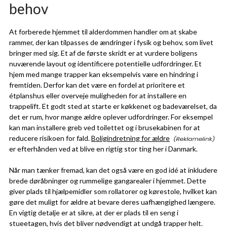
behov
At forberede hjemmet til alderdommen handler om at skabe
rammer, der kan tilpasses de ændringer i fysik og behov, som livet
bringer med sig. Et af de første skridt er at vurdere boligens
nuværende layout og identificere potentielle udfordringer. Et
hjem med mange trapper kan eksempelvis være en hindring i
fremtiden. Derfor kan det være en fordel at prioritere et
étplanshus eller overveje muligheden for at installere en
trappelift. Et godt sted at starte er køkkenet og badeværelset, da
det er rum, hvor mange ældre oplever udfordringer. For eksempel
kan man installere greb ved toilettet og i brusekabinen for at
reducere risikoen for fald.
Boligindretning for ældre
er efterhånden ved at blive en rigtig stor ting her i Danmark.
Når man tænker fremad, kan det også være en god idé at inkludere
brede døråbninger og rummelige gangarealer i hjemmet. Dette
giver plads til hjælpemidler som rollatorer og kørestole, hvilket kan
gøre det muligt for ældre at bevare deres uafhængighed længere.
En vigtig detalje er at sikre, at der er plads til en seng i
stueetagen, hvis det bliver nødvendigt at undgå trapper helt.