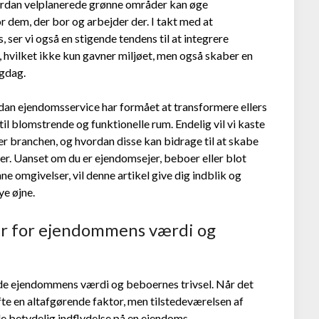
vordan velplanerede grønne områder kan øge
 dem, der bor og arbejder der. I takt med at
ser vi også en stigende tendens til at integrere
hvilket ikke kun gavner miljøet, men også skaber en
igdag.
rdan ejendomsservice har formået at transformere ellers
l blomstrende og funktionelle rum. Endelig vil vi kaste
er branchen, og hvordan disse kan bidrage til at skabe
r. Uanset om du er ejendomsejer, beboer eller blot
ne omgivelser, vil denne artikel give dig indblik og
ye øjne.
r for ejendommens værdi og
åde ejendommens værdi og beboernes trivsel. Når det
e en altafgørende faktor, men tilstedeværelsen af
e betydelig indflydelse på en ejendoms