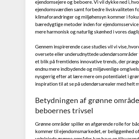
ejendomsejere og beboere. Vi vil dykke ned i, h
ejendomsværdien samt forbedre livskvaliteten for
klimaforandringer og miljøhensyn kommer i fokus, 
bæredygtige metoder inden for ejendomsservice, 
mere harmonisk og naturlig skønhed i vores dagl
Gennem inspirerende case studies vil vi vise, hvo
oversete eller underudnyttede udendørsområder ti
et blik på fremtidens innovative trends, der præg
endnu mere indbydende og miljøvenlige omgivelse
nysgerrig efter at lære mere om potentialet i grøn
inspiration til at se på udendørsarealer med helt n
Betydningen af grønne område
beboernes trivsel
Grønne områder spiller en afgørende rolle for b
kommer til ejendomsmarkedet, er beliggenhed oft
velplejede grønne områder kan have en tilsvarend