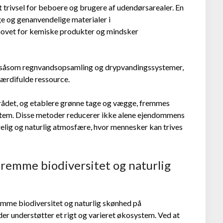
 trivsel for beboere og brugere af udendørsarealer. En
ige og genanvendelige materialer i
ehovet for kemiske produkter og mindsker
 såsom regnvandsopsamling og drypvandingssystemer,
ærdifulde ressource.
rådet, og etablere grønne tage og vægge, fremmes
ystem. Disse metoder reducerer ikke alene ejendommens
elig og naturlig atmosfære, hvor mennesker kan trives
remme biodiversitet og naturlig
remme biodiversitet og naturlig skønhed på
er understøtter et rigt og varieret økosystem. Ved at