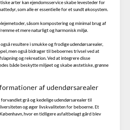
tiske arter kan ejendomsservice skabe levesteder for
pattedyr, som alle er essentielle for et sundt økosystem.
plejemetoder, såsom kompostering og minimal brug af
 fremme et mere naturligt og harmonisk miljø.
også resultere i smukke og frodige udendørsarealer,
el, men også bidrager til beboernes trivsel ved at
afslapning og rekreation. Ved at integrere disse
edes både beskytte miljøet og skabe æstetiske, grønne
sformationer af udendørsarealer
 forvandlet grå og kedelige udendørsarealer til
versiteten og øger livskvaliteten for beboerne. Et
København, hvor en tidligere asfaltbelagt gård blev