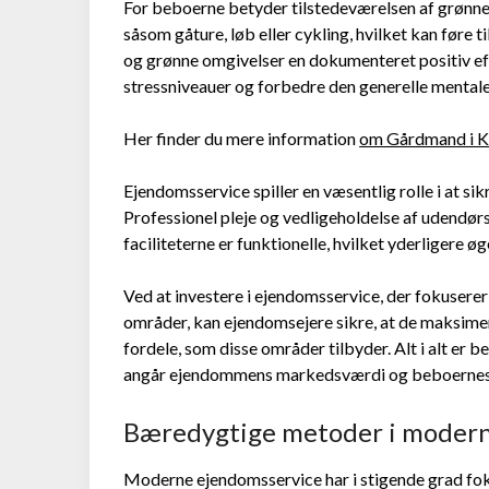
For beboerne betyder tilstedeværelsen af grønne 
såsom gåture, løb eller cykling, hvilket kan føre t
og grønne omgivelser en dokumenteret positiv ef
stressniveauer og forbedre den generelle mental
Her finder du mere information
om Gårdmand i 
Ejendomsservice spiller en væsentlig rolle i at si
Professionel pleje og vedligeholdelse af udendørsar
faciliteterne er funktionelle, hvilket yderligere
Ved at investere i ejendomsservice, der fokusere
områder, kan ejendomsejere sikre, at de maksi
fordele, som disse områder tilbyder. Alt i alt er
angår ejendommens markedsværdi og beboernes d
Bæredygtige metoder i modern
Moderne ejendomsservice har i stigende grad fo