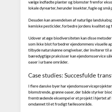
vælge indfødte planter og blomster fremfor ekso
lokale dyrearter, herunder insekter, fugle og små 
Desuden kan anvendelsen af naturlige landskabs
kemiske pesticider, forbedre jordens kvalitet og
Udover at øge biodiversiteten kan disse metoder 
som ikke blot forbedrer ejendommens visuelle app
tilbyde naturskønne omgivelser, der inviterer til 
bæredygtige praksisser kan ejendomsservice sål
oaser i urbane områder.
Case studies: Succesfulde tran
I flere danske byer har ejendomsserviceprojekter
blomstrende, grønne oaser, der både styrker biodi
fremtrædende eksempel er et projekt i hjertet af 
omdannet til et frodigt fællesområde.