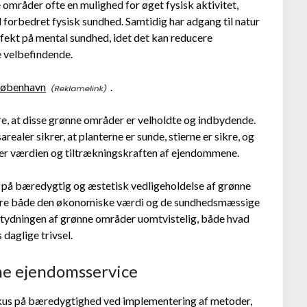
områder ofte en mulighed for øget fysisk aktivitet,
il forbedret fysisk sundhed. Samtidig har adgang til natur
fekt på mental sundhed, idet det kan reducere
e velbefindende.
København
.
kre, at disse grønne områder er velholdte og indbydende.
ealer sikrer, at planterne er sunde, stierne er sikre, og
 øger værdien og tiltrækningskraften af ejendommene.
r på bæredygtig og æstetisk vedligeholdelse af grønne
mere både den økonomiske værdi og de sundhedsmæssige
 betydningen af grønne områder uomtvistelig, både hvad
aglige trivsel.
e ejendomsservice
kus på bæredygtighed ved implementering af metoder,