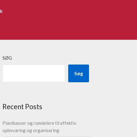
ik
SØG
Søg
Recent Posts
Plastkasser og rumdelere til effektiv
opbevaring og organisering