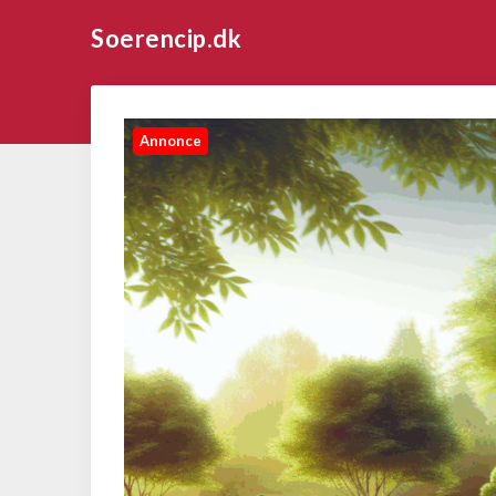
Soerencip.dk
Annonce