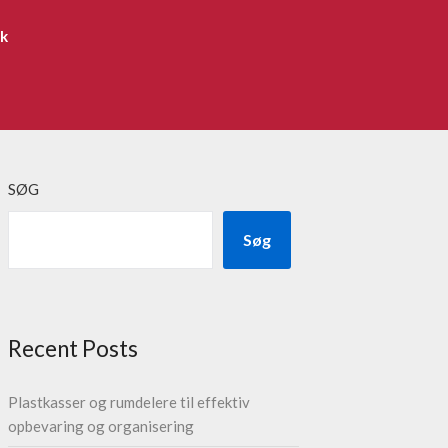
ik
SØG
Søg
Recent Posts
Plastkasser og rumdelere til effektiv
opbevaring og organisering