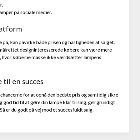
r.
lamper på sociale medier.
platform
 på, kan påvirke både prisen og hastigheden af salget.
e målrettet designinteresserede købere kan være mere
er, hvor køberne måske ikke værdsætter lampens
 til en succes
 chancerne for at opnå den bedste pris og samtidig sikre
 god tid til at gøre din lampe klar til salg, gør grundigt
å er du godt på vej mod et succesfuldt salg.