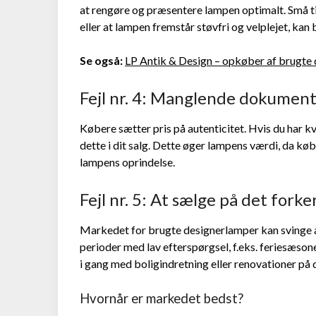
at rengøre og præsentere lampen optimalt. Små ti
eller at lampen fremstår støvfri og velplejet, kan 
Se også:
LP Antik & Design – opkøber af brugte
Fejl nr. 4: Manglende dokument
Købere sætter pris på autenticitet. Hvis du har kv
dette i dit salg. Dette øger lampens værdi, da kø
lampens oprindelse.
Fejl nr. 5: At sælge på det fork
Markedet for brugte designerlamper kan svinge a
perioder med lav efterspørgsel, f.eks. feriesæson
i gang med boligindretning eller renovationer på 
Hvornår er markedet bedst?